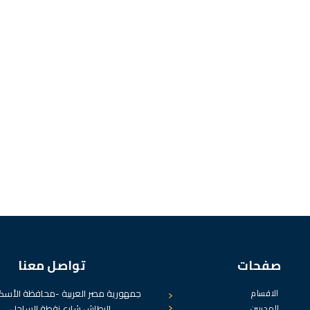
صفحات
تواصل معنا
الاقسام
جمهورية مصر العربية -محافظة الأسكن
المدربين
البطاش شارع نقطة الساحل