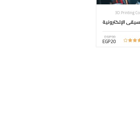
3D Printing C
يقى الإلكترونية
EGP30
EGP20