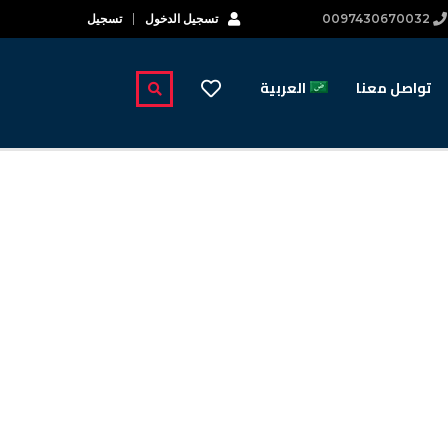
0097430670032
تسجيل الدخول
تسجيل
تواصل معنا
العربية