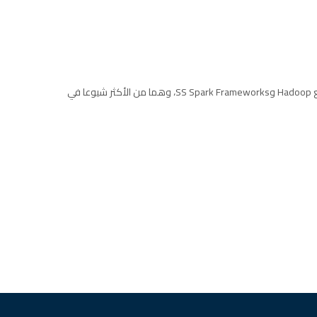
مع عدم وجود خبرة سابقة، سيكون لديك الفرصة للسير من خلال التدريب العملي على أمثلة مع Hadoop وSS Spark Frameworks، وهما من الأكثر شيوعا في