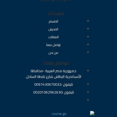
صفحات
الاقسام
المدربين
المقالات
تواصل معنا
من نحن
تواصل معنا
جمهورية مصر العربية -محافظة
الأسكندرية البطاش شارع نقطة الساحل
تليفون :0097430670032
تليفون :00201062962630
info@coursego.org