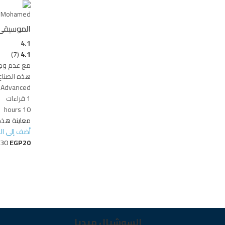
 Mohamed
الموسيقى ا
4.1
(7)
4.1
هذه الصناع.
Advanced
1 قراءات
10 hours
معاينة هذه
أضف إلى ا
30
EGP20
السوشيال ميديا