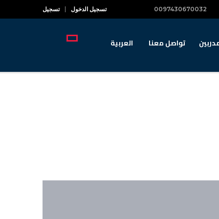
0097430670032
تسجيل الدخول
تسجيل
دربين
تواصل معنا
العربية