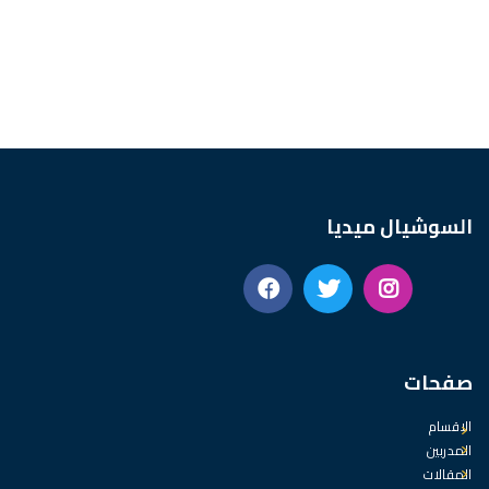
السوشيال ميديا
صفحات
الاقسام
المدربين
المقالات