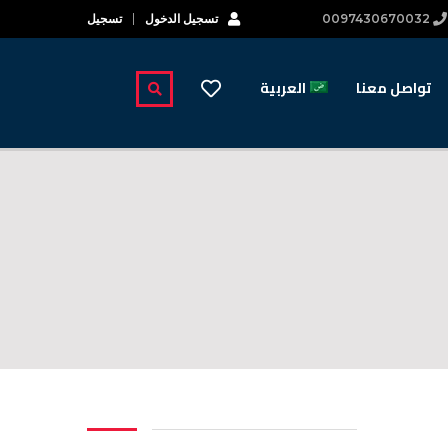
0097430670032
تسجيل الدخول
تسجيل
تواصل معنا
العربية